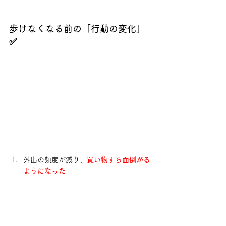
歩けなくなる前の「行動の変化」
✅
外出の頻度が減り、
買い物すら面倒がる
ようになった
部屋の中を歩く時に、
壁や家具につかま
る仕草が増えた