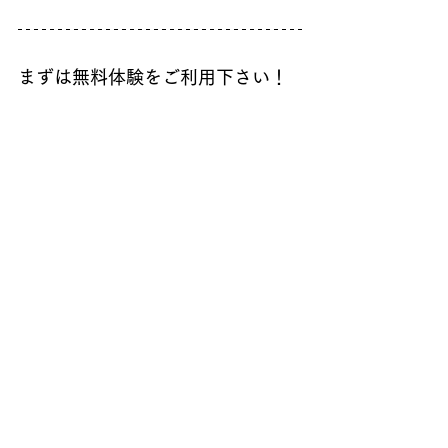
まずは無料体験をご利用下さい！
初回限定で、以下の
無料体験をご用意
してい
ます
カウンセリング（約30分）
実際の運動体験（約30分）