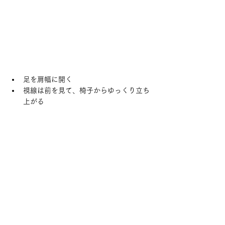
足を肩幅に開く
視線は前を見て、椅子からゆっくり立ち
上がる
ゆっくりと座る
椅子を使うことで、普通のスクワットより負
荷を減らせるでしょう。
股関節の曲げ伸ばしを意識することで、膝へ
の負担がより軽くなります。